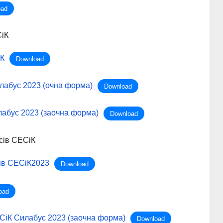
oad
СіК
іК
Download
илабус 2023 (очна форма)
Download
илабус 2023 (заочна форма)
Download
сів СЕСіК
ів СЕСіК2023
Download
oad
СіК Силабус 2023 (заочна форма)
Download