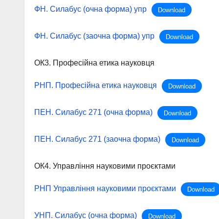
ФН. Силабус (очна форма) упр
Download
ФН. Силабус (заочна форма) упр
Download
ОК3. Професійна етика науковця
РНП. Професійна етика науковця
Download
ПЕН. Силабус 271 (очна форма)
Download
ПЕН. Силабус 271 (заочна форма)
Download
ОК4. Управління науковими проєктами
РНП Управління науковими проєктами
Download
УНП. Силабус (очна форма)
Download