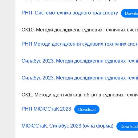
РНП. Системотехніка водного транспорту
Downlo
ОК10. Методи досліджень суднових технічних сист
РНП Методи дослідження суднових технічних систе
Силабус 2023. Методи дослідження суднових техні
Силабус 2023. Методи дослідження суднових техні
ОК11.Методи ідентифікації об’єктів суднових техні
РНП МІОіССтаК 2023
Download
МІОіССтаК. Силабус 2023 (очна форма)
Download