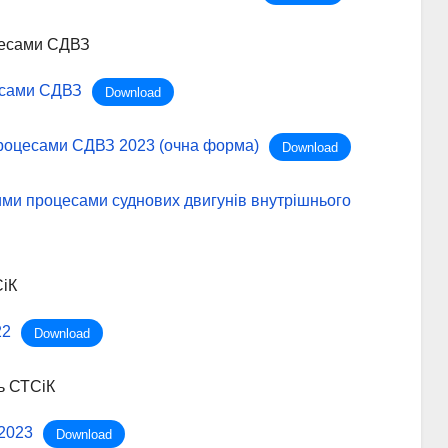
цесами СДВЗ
есами СДВЗ
Download
процесами СДВЗ 2023 (очна форма)
Download
ими процесами суднових двигунів внутрішнього
СіК
22
Download
ь СТСіК
2023
Download