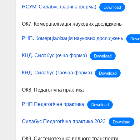
НСУМ. Силабус (заочна форма)
Download
ОК7. Комерціалізація наукових досліджень
РНП. Комерціалізація наукових досліджень
Down
КНД. Силабус (очна форма)
Download
КНД. Силабус (заочна форма)
Download
ОК8. Педагогічна практика
РНП Педагогічна практика
Download
Силабус Педагогічна практика 2023
Download
ОК9. Системотехніка водного транспорту