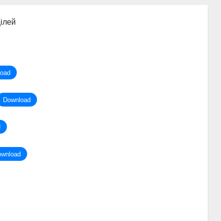
цілей
oad
Download
d
wnload