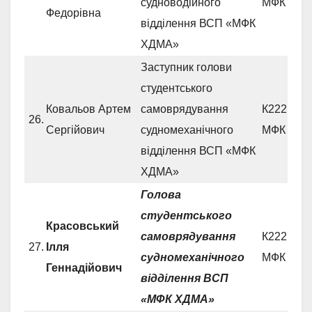
судноводійного
МФК
Федорівна
відділення ВСП «МФК
ХДМА»
Заступник голови
студентського
Ковальов Артем
самоврядування
К222 СМ
26.
Сергійович
судномеханічного
МФК
відділення ВСП «МФК
ХДМА»
Голова
студентського
Красовський
самоврядування
К222 СМ
27.
Ілля
судномеханічного
МФК
Геннадійович
відділення ВСП
«МФК ХДМА»