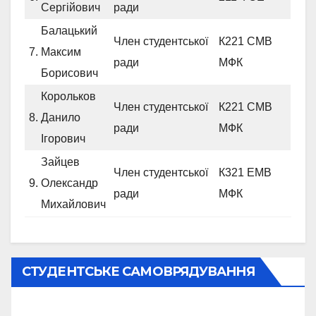
Сергійович
ради
Балацький
Член студентської
К221 СМВ
7.
Максим
ради
МФК
Борисович
Корольков
Член студентської
К221 СМВ
8.
Данило
ради
МФК
Ігорович
Зайцев
Член студентської
К321 ЕМВ
9.
Олександр
ради
МФК
Михайлович
СТУДЕНТСЬКЕ САМОВРЯДУВАННЯ