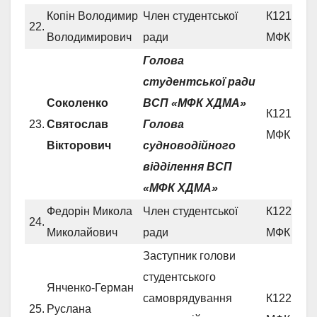
Копін Володимир
Член студентської
К121 СВ
22.
Володимирович
ради
МФК
Голова
студентської ради
Соколенко
ВСП «МФК ХДМА»
К121 СВ
23.
Святослав
Голова
МФК
Вікторович
судноводійного
відділення ВСП
«МФК ХДМА»
Федорін Микола
Член студентської
К122 СВ
24.
Миколайович
ради
МФК
Заступник голови
студентського
Янченко-Герман
самоврядування
К122 СВ
25.
Руслана