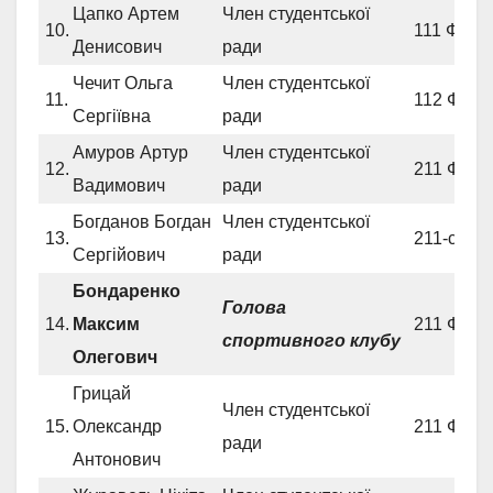
Цапко Артем
Член студентської
10.
111 ФСВ
Денисович
ради
Чечит Ольга
Член студентської
11.
112 ФСВ
Сергіївна
ради
Амуров Артур
Член студентської
12.
211 ФСЕ
Вадимович
ради
Богданов Богдан
Член студентської
13.
211-сп Ф
Сергійович
ради
Бондаренко
Голова
14.
Максим
211 ФСЕ
спортивного клубу
Олегович
Грицай
Член студентської
15.
Олександр
211 ФСЕ
ради
Антонович