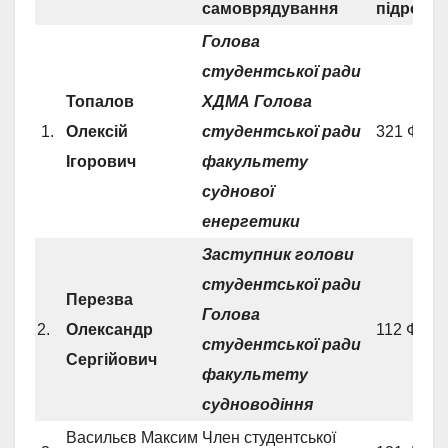
самоврядування
підрозді
Голова
студентської ради
Топалов
ХДМА
Г
олова
1.
Олексій
студентської ради
321 ФСЕ
Ігорович
факультету
суднової
енергетики
Заступник голови
студентської ради
Перезва
Голова
2.
Олександр
112 ФСВ
студентської ради
Сергійович
факультету
судноводіння
Васильєв Максим
Член студентської