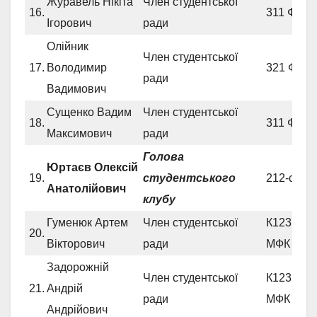
Журавель Нікіта
Член студентської
16.
311 ФСЕ
Ігорович
ради
Олійник
Член студентської
17.
Володимир
321 ФСЕ
ради
Вадимович
Сущенко Вадим
Член студентської
18.
311 ФСЕ
Максимович
ради
Голова
Юртаєв Олексій
19.
студентського
212-сп Ф
Анатолійович
клубу
Гуменюк Артем
Член студентської
К123 СВ
20.
Вікторович
ради
МФК
Задорожній
Член студентської
К123 СВ
21.
Андрій
ради
МФК
Андрійович