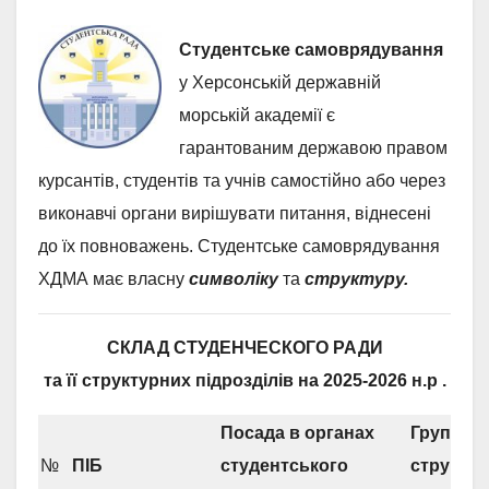
Студентське самоврядування
у Херсонській державній
морській академії є
гарантованим державою правом
курсантів, студентів та учнів самостійно або через
виконавчі органи вирішувати питання, віднесені
до їх повноважень. Студентське самоврядування
ХДМА має власну
символіку
та
структуру.
СКЛАД СТУДЕНЧЕСКОГО РАДИ
та її структурних підрозділів
на 2025-2026 н.р .
Посада в органах
Група,
№
ПІБ
студентського
структу