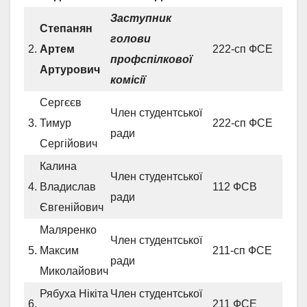
Заступник
Степанян
голови
2.
Артем
222-сп ФСЕ
профспілкової
Артурович
комісії
Сергєєв
Член студентської
3.
Тимур
222-сп ФСЕ
ради
Сергійович
Калина
Член студентської
4.
Владислав
112 ФСВ
ради
Євгенійович
Маляренко
Член студентської
5.
Максим
211-сп ФСЕ
ради
Миколайович
Рябуха Нікіта
Член студентської
6.
211 ФСЕ