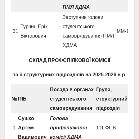
ПМЛ ХДМА
Заступник голови
Турчин Ерік
студентського
31.
ММ-1.1 
Вікторович
самоврядування ПМЛ
ХДМА
СКЛАД ПРОФСПІЛКОВОЇ КОМІСІЇ
та її структурних підрозділів
на 2025-2026 н.р
.
Посада в органах
Група,
№
ПІБ
студентського
структурний
самоврядування
підрозділ
Сушко
Голов
а
1.
Артем
профспілкової
111 ФСВ
Вадимович
комісії
ХДМА