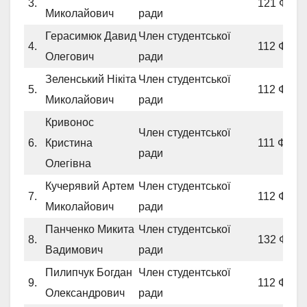
3.
121 ФСВ
Миколайович
ради
Герасимюк Давид
Член студентської
4.
112 ФСВ
Олегович
ради
Зеленський Нікіта
Член студентської
5.
112 ФСВ
Миколайович
ради
Кривонос
Член студентської
6.
Кристина
111 ФСВ
ради
Олегівна
Кучерявий Артем
Член студентської
7.
112 ФСВ
Миколайович
ради
Панченко Микита
Член студентської
8.
132 ФСВ
Вадимович
ради
Пилипчук Богдан
Член студентської
9.
112 ФСВ
Олександрович
ради