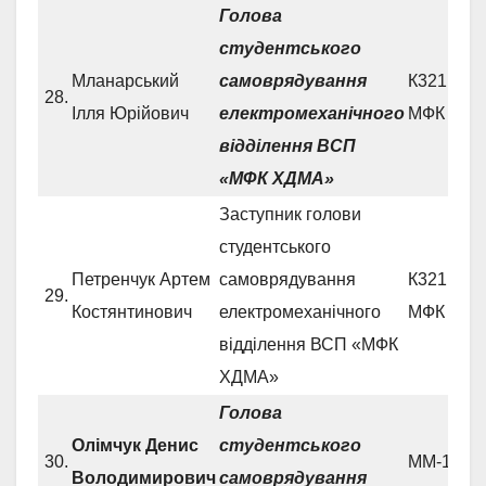
Голова
студентського
Мланарський
самоврядування
К321 ЕМ
28.
Ілля Юрійович
електромеханічного
МФК
відділення ВСП
«МФК ХДМА»
Заступник голови
студентського
Петренчук Артем
самоврядування
К321 ЕМ
29.
Костянтинович
електромеханічного
МФК
відділення ВСП «МФК
ХДМА»
Голова
Олімчук Денис
студентського
30.
ММ-1.1 
Володимирович
самоврядування