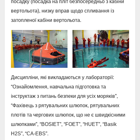
посадку (посадка на пліт безпосередньо з кабіни
вертольота), низку вправ щодо спливання із
затопленої кабіни вертольота.
Дисципліни, які викладаються у лабораторії:
“Ознайомлення, навчальна підготовка та
інструктаж з питань безпеки для усіх моряків”,
“Фахівець з рятувальних шлюпок, рятувальних
плотів та чергових шлюпок, що не є швидкісними
шлюпками”, “BOSIET”, “FOET”, “HUET”, “Basik
H2S”, “CA-EBS”.