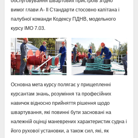
обслуговування швартових пристроїв згідно
вимог глави А- II Стандарти стосовно капітана і
палубної команди Кодексу ПДНВ, модельного
курсу ІМО 7.03.
Основна мета курсу полягає у прищепленні
курсантам знань, розуміння та професійних
навичок відносно прийняття рішення щодо
швартування, які повинні бути засновані на
належній оцінці маневрених характеристик судна і
його рухової установки, а також сил, які, як