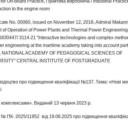
or On-board Practice, Практика виробнича / Industrial Practic
tion to the engine room
ficate No. 00060, issued on November 12, 2018, Admiral Makaro
nt of Operation of Power Plants and Thermal Power Engineering
30447/ 3114-21 “Interactive technologies and complex metho
ower engineering at the maritime academy taking into account part
, 2021, NATIONAL ACADEMY OF PEDAGOGICAL SCIENCES OF
SITY” CENTRAL INSTITUTE OF POSTGRADUATE
відоцтво про підвищення кваліфікації №137. Тема: «Нові м
ї
 комплексами». Виданий 13 червня 2023 р.
т № ПК- 2025/11952 від 19.06.2025 про підвищення кваліфіка