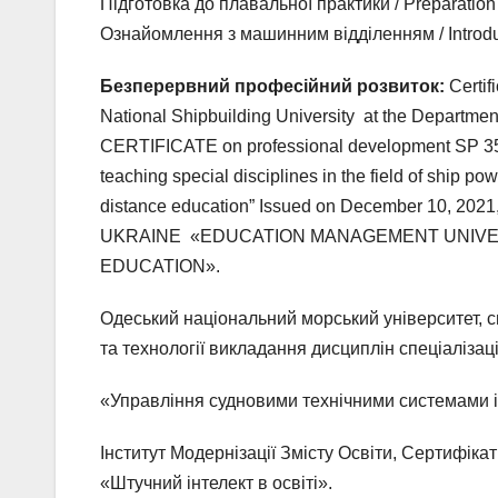
Підготовка до плавальної практики / Preparation f
Ознайомлення з машинним відділенням / Introduc
Безперервний професійний розвиток:
Certi
National Shipbuilding University at the Departme
CERTIFICATE on professional development SP 358
teaching special disciplines in the field of ship p
distance education” Issued on December 10
UKRAINE «EDUCATION MANAGEMENT UNIVER
EDUCATION».
Одеський національний морський університет, с
та технології викладання дисциплін спеціалізаці
«Управління судновими технічними системами і
Інститут Модернізації Змісту Освіти, Сертифіка
«Штучний інтелект в освіті».