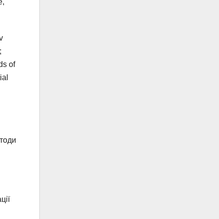
e,
v
;
ds of
ial
етоди
ції