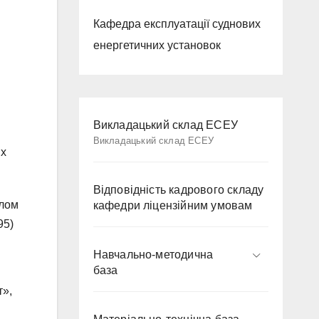
Кафедра експлуатації суднових
енергетичних установок
Викладацький склад ЕСЕУ
Викладацький склад ЕСЕУ
их
Відповідність кадрового складу
плом
кафедри ліцензійним умовам
95)
Навчально-методична
база
т»,