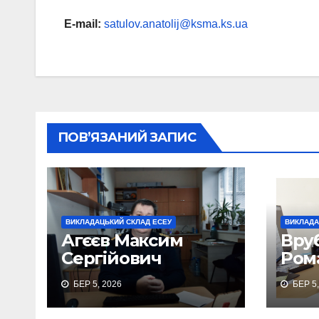
E-mail:
satulov.anatolij@ksma.ks.ua
ПОВ’ЯЗАНИЙ ЗАПИС
ВИКЛАДАЦЬКИЙ СКЛАД ЕСЕУ
ВИКЛАДА
Агєєв Максим
Вру
Сергійович
Ром
БЕР 5, 2026
БЕР 5,