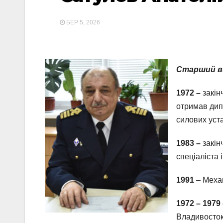
БЕР 5, 2026
Старший ви
1972 –
закін
отримав дип
силових уст
1983 –
закін
спеціаліста
1991
– Меха
1972 – 1979
Владивосто