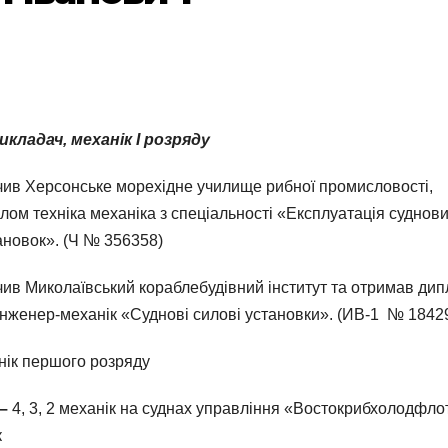
кладач, механік І розряду
чив Херсонське морехідне училище рибної промисловості,
лом техніка механіка з спеціальності «Експлуатація суднов
ановок». (Ч № 356358)
чив Миколаївський кораблебудівний інститут та отримав ди
 інженер-механік «Суднові силові установки». (ИВ-1 № 1842
нік першого розряду
 –
4, 3, 2 механік на суднах управління «Востокрибхолодфло
к