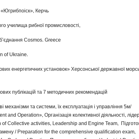
 «Югрибпоіск», Керчь
го училища рибної промисловості,
 об’єднання Cosmos. Greece
n of Ukraine.
ових енергетичних установок» Херсонської державної морсь
ових публікацій та 7 методичних рекомендацій
 механізми та системи, їх експлуатація і управління 5м/
nt and Operation», Організація колективної діяльності, ліде
f Collective activities, Leadership and Engine Team, Підгот
ену / Preparation for the comprehensive qualification exam,