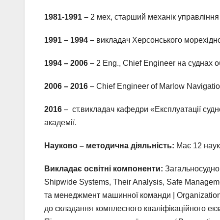
1981-1991 –
2 мех, старший механік управління
1991 – 1994 –
викладач Херсонського морехідно
1994 –
2006
– 2 Eng., Chief Engineer на суднах
2006 – 2016
– Chief Engineer of Marlow Navigatio
2016
– ст.викладач кафедри «Експлуатації судн
академії.
Науково – методична діяльність:
Має 12 наук
Викладає освітні компоненти:
Загальносуднові
Shipwide Systems, Their Analysis, Safe Manageme
та менеджмент машинної команди | Organization o
до складання комплесного кваліфікаційного екзам