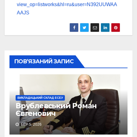
view_op=listworks&hl=ru&user=N392UUWAA
AAJS
ПОВ’ЯЗАНИЙ ЗАПИС
ВИКЛАДАЦЬКИЙ СКЛАД ЕСЕУ
Врублевський Роман
Євгенович
БЕР 5, 2026