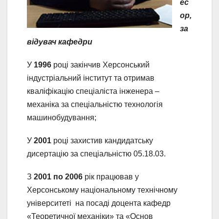
ес
ор,
за
відувач кафедри
У
1996
році закінчив Херсонський
індустріальний інститут та отримав
кваліфікацію спеціаліста інженера –
механіка за спеціальністю технологія
машинобудування;
У
2001
році захистив кандидатську
дисертацію за спеціальністю 05.18.03.
З
2001 по 2006
рік працював у
Херсонському національному технічному
університеті на посаді доцента кафедр
«Теоретичної механіки» та «Основ