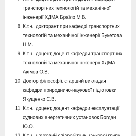
транспортних технологій та механічної
інженерії ХДМА Браїло М.В.
К.т.н., докторант при кафедрі транспортних
технологій та механічної інженерії Букетова
Н.М.
К.т.н., доцент, доцент кафедри транспортних
технологій та механічної інженерії ХДМА
Акімов О.В.
Доктор філософії, старший викладач
кафедри природничо-наукової підготовки
Якущенко С.В.
К.т.н., доцент, доцент кафедри експлуатації
суднових енергетичних установок Богдан
Ю.О.
К.т.н., науковий співробітник наукової групи