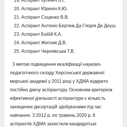
Аспірант Кулінич В.Г.
Аспірант Юренін К.Ю.
Аспірант Соценко В.В.
Аспірант Антоніо Бертем Да Глорія Де Деуш
Аспірант Бабій К.А.
Аспірант Житник Д.В.
Аспірант Чернявська Т.В.
З метою підвищення кваліфікації науково-
педагогічного складу Херсонської державної
морської академії у 2011 році у ХДМА відкрито
постійно діючу аспірантуру. Основним критерієм
ефективної діяльності аспірантури є кількість
захищених дисертацій здобувачами під час
навчання. З 2012 р. по травень 2020 р. 8
аспірантів ХДМА захистили кандидатські