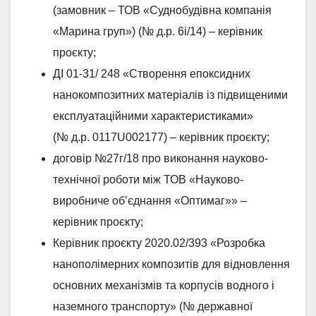
(замовник – ТОВ «Суднобудівна компанія
«Марина груп») (№ д.р. 6і/14) – керівник
проєкту;
ДІ 01-31/ 248 «Створення епоксидних
нанокомпозитних матеріалів із підвищеними
експлуатаційними характеристиками»
(№ д.р. 0117U002177) – керівник проєкту;
договір №27г/18 про виконання науково-
технічної роботи між ТОВ «Науково-
виробниче об’єднання «Оптимаг»» –
керівник проєкту;
Керівник проєкту 2020.02/393 «Розробка
нанополімерних композитів для відновлення
основних механізмів та корпусів водного і
наземного транспорту» (№ державної