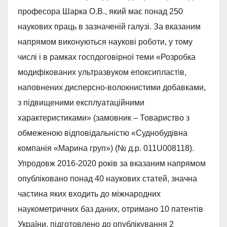
професора Шарка О.В., який має понад 250
наукових праць в зазначеній галузі. За вказаним
напрямом виконуються наукові роботи, у тому
числі і в рамках госпдоговірної теми «Розробка
модифікованих ультразвуком епоксипластів,
наповнених дисперсно-волокнистими добавками,
з підвищеними експлуатаційними
характеристиками» (замовник – Товариство з
обмеженою відповідальністю «Суднобудівна
компанія «Марина груп») (№ д.р. 011U008118).
Упродовж 2016-2020 років за вказаним напрямом
опубліковано понад 40 наукових статей, значна
частина яких входить до міжнародних
наукометричних баз даних, отримано 10 патентів
України, підготовлено до опублікування 2