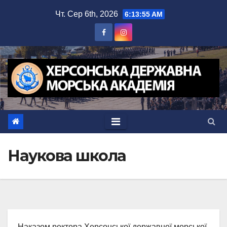
Перейти
Чт. Сер 6th, 2026
6:13:56 AM
до
вмісту
Наукова школа
Наказом ректора Херсонської державної морської