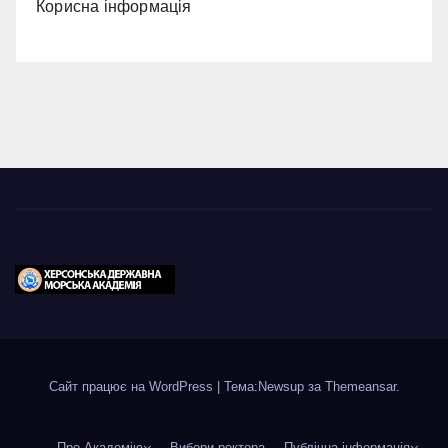
Корисна інформація
Сайт працює на WordPress
|
Тема:Newsup за
Themeansar
.
Про Академію
Вибори ректора
Публічна інформація