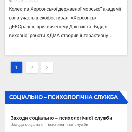
ЖОВ 5, 2021
Колектив Херсонської державної морської академії
взяв участь в екофестивалі «Херсонські
дЕКОрації», присвяченому Дню міста. Відділ
виховної роботи ХДМА створив інтерактивну…
Навігація
1
2
записів
СОЦІАЛЬНО – ПСИХОЛОГІЧНА СЛУЖБА
Заходи соціально – психологічної служби
Заходи соціально – психологічної служби