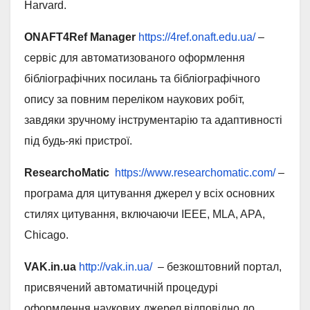
Harvard.
ONAFT4Ref Manager
https://4ref.onaft.edu.ua/
–
сервіс для автоматизованого оформлення
бібліографічних посилань та бібліографічного
опису за повним переліком наукових робіт,
завдяки зручному інструментарію та адаптивності
під будь-які пристрої.
ResearchoMatic
https://www.researchomatic.com/
–
програма для цитування джерел у всіх основних
стилях цитування, включаючи IEEE, MLA, APA,
Chicago.
VAK.in.ua
http://vak.in.ua/
– безкоштовний портал,
присвячений автоматичній процедурі
оформлення наукових джерел відповідно до