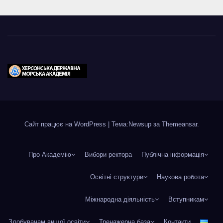
Сайт працює на WordPress
|
Тема:Newsup за
Themeansar
.
Про Академію
Вибори ректора
Публічна інформація
Освітні структури
Наукова робота
Міжнародна діяльність
Вступникам
Здобувачам вищої освіти
Тренажерна база
Контакти