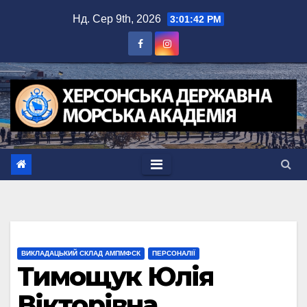
Перейти
Нд. Сер 9th, 2026
3:01:42 PM
до
вмісту
ВИКЛАДАЦЬКИЙ СКЛАД АМПМФСК
ПЕРСОНАЛІЇ
Тимощук Юлія
Вікторівна