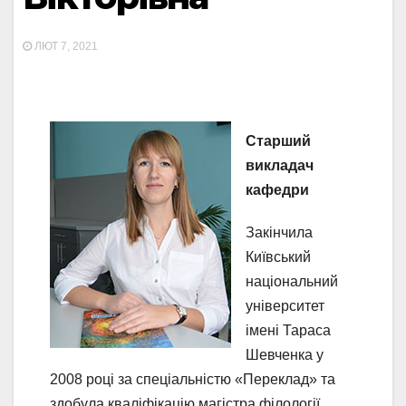
ЛЮТ 7, 2021
Старший
в
икладач
кафедри
Закінчила
Київський
національний
університет
імені Тараса
Шевченка у
2008 році за спеціальністю «Переклад» та
здобула кваліфікацію магістра філології,