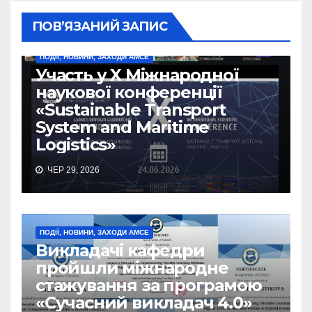
ПОВ’ЯЗАНИЙ ЗАПИС
ПОДІЇ, НОВИНИ, ЗАХОДИ АМСЕ
Участь у X Міжнародної
наукової конференції
«Sustainable Transport
System and Maritime
Logistics»
ЧЕР 29, 2026
ПОДІЇ, НОВИНИ, ЗАХОДИ АМСЕ
Викладачі кафедри
пройшли міжнародне
стажування за програмою
«Сучасний викладач 4.0»