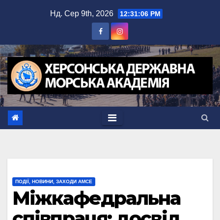
Перейти
Нд. Сер 9th, 2026
12:31:06 PM
до
вмісту
ПОДІЇ, НОВИНИ, ЗАХОДИ АМСЕ
Міжкафедральна
співпраця: досвід