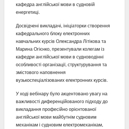
кафедра англійської мови в судновій
енергетиці.
Досвідчені викладачі, ініціаторки створення
кафедрального блоку електронних
навчальних курсів Олександра Літікова та
Марина Огієнко, презентували колегам із
кафедри англійської мови в судноводінні
особливості організації, структурування та
змістового наповнення
вузькоспеціалізованих електронних курсів.
У ході вебінару було акцентовано увагу на
важливості диференційованого підходу до
викладання професійно орієнтованої
англійської мови майбутнім судновим
механікам і судновим електромеханікам,