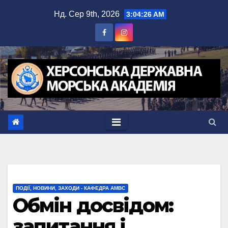
Перейти
Нд. Сер 9th, 2026
3:04:26 AM
до
вмісту
ПОДІЇ, НОВИНИ, ЗАХОДИ - КАФЕДРА АМВС
Обмін досвідом:
запитання і