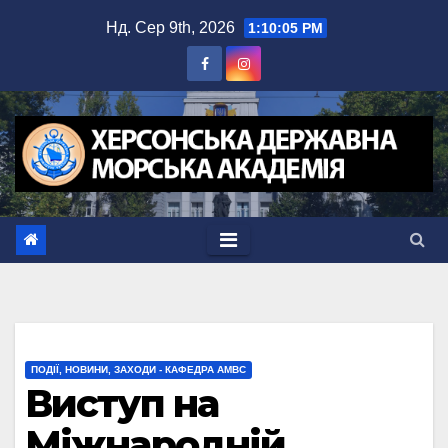
Перейти
Нд. Сер 9th, 2026
1:10:05 PM
до
вмісту
ПОДІЇ, НОВИНИ, ЗАХОДИ - КАФЕДРА АМВС
Виступ на
Міжнародній