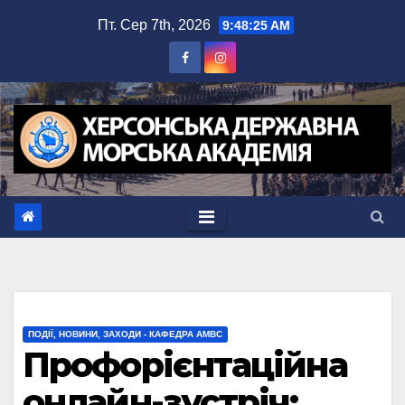
Перейти
Пт. Сер 7th, 2026
9:48:25 AM
до
вмісту
ПОДІЇ, НОВИНИ, ЗАХОДИ - КАФЕДРА АМВС
Профорієнтаційна
онлайн-зустріч: