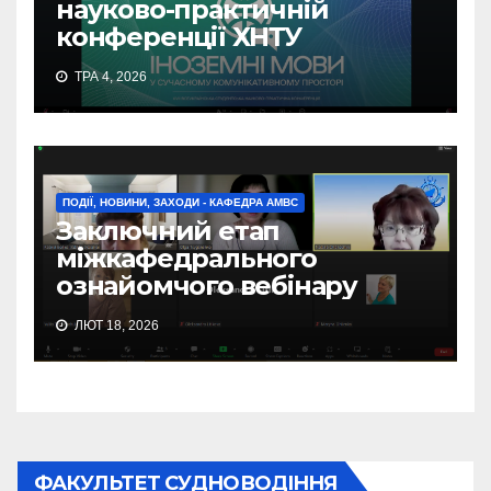
науково-практичній
конференції ХНТУ
ТРА 4, 2026
ПОДІЇ, НОВИНИ, ЗАХОДИ - КАФЕДРА АМВС
Заключний етап
міжкафедрального
ознайомчого вебінару
ЛЮТ 18, 2026
ФАКУЛЬТЕТ СУДНОВОДІННЯ