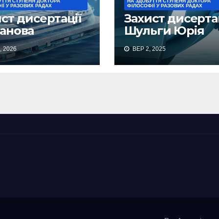
УТТЯ СТУПЕНЯ ДОКТОРА
НА ЗДОБУТТЯ СТУПЕНЯ ДОКТОРА
ІЇ У РАЗОВИХ РАДАХ
ФІЛОСОФІЇ У РАЗОВИХ РАДАХ
ст дисертації
Захист дисерта
анова
Шульги Юрія
дислава
Миколайовича
, 2026
ВЕР 2, 2025
тровича