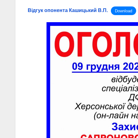
Вiдгук опонента Кашицький В.П.
Download