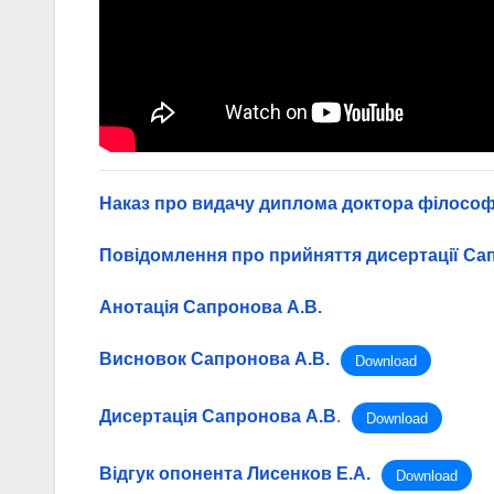
Наказ про видачу диплома доктора філософ
Повідомлення про прийняття дисертації Сап
Анотація Сапронова А.В.
Висновок Сапронова А.В.
Download
Дисертація Сапронова А.В
.
Download
Вiдгук опонента Лисенков Е.А.
Download