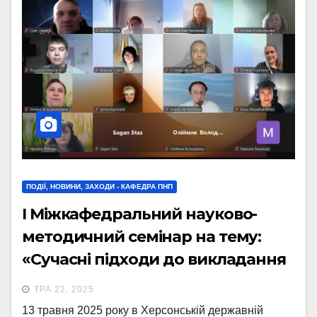
ПОДІЇ, НОВИНИ, ЗАХОДИ - КАФЕДРА ПНП
I Міжкафедральний науково-
методичний семінар на тему:
«Сучасні підходи до викладання
вищої математики та освітніх
ТРА 22, 2025
компонент природничо-
13 травня 2025 року в Херсонській державній