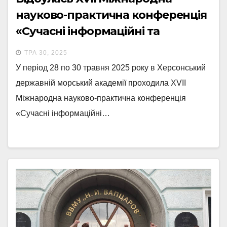
науково-практична конференція
«Сучасні інформаційні та
інноваційні технології на
ТРА 30, 2025
транспорті (MINTT – 2025)
У період 28 по 30 травня 2025 року в Херсонський
державній морський академії проходила XVII
Міжнародна науково-практична конференція
«Сучасні інформаційні…