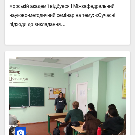
наукового циклу в умовах
морській академії відбувся I Міжкафедральний
змішаного навчання»
науково-методичний семінар на тему: «Сучасні
підходи до викладання…