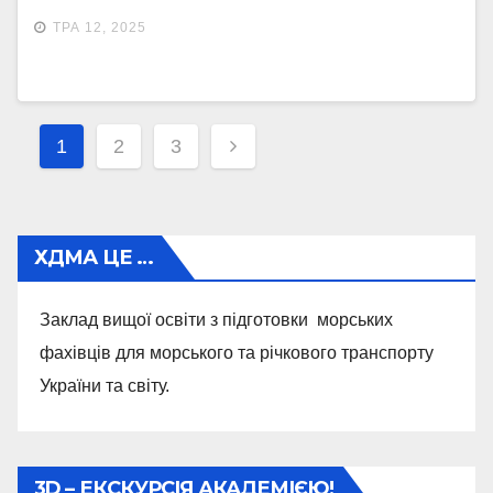
ПІДХОДИ ДО ВИКЛАДАННЯ
ТРА 12, 2025
ВИЩОЇ МАТЕМАТИКИ ТА
ОСВІТНІХ КОМПОНЕНТ
ПРИРОДНИЧО-НАУКОВОГО
Навігація
1
2
3
ЦИКЛУ В УМОВАХ ЗМІШАНОГО
записів
НАВЧАННЯ»
ХДМА ЦЕ …
Заклад вищої освіти з підготовки морських
фахівців для морського та річкового транспорту
України та світу.
3D – ЕКСКУРСІЯ АКАДЕМІЄЮ!