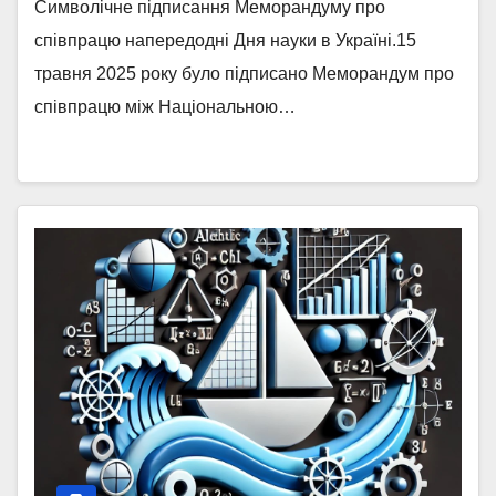
Символічне підписання Меморандуму про
Херсонською державною
співпрацю напередодні Дня науки в Україні.15
морською академією (ХДМА)
травня 2025 року було підписано Меморандум про
співпрацю між Національною…