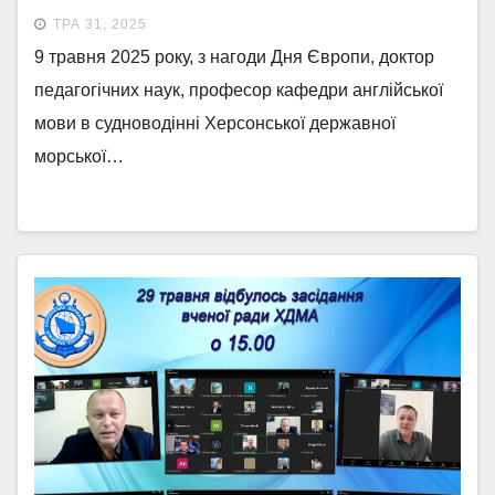
виклики та перспективи”
ТРА 31, 2025
9 травня 2025 року, з нагоди Дня Європи, доктор
педагогічних наук, професор кафедри англійської
мови в судноводінні Херсонської державної
морської…