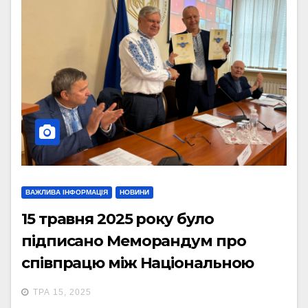
ВАЖЛИВА ІНФОРМАЦІЯ
НОВИНИ
15 травня 2025 року було
підписано Меморандум про
співпрацю між Національною
академією педагогічних наук
ТРА 15, 2025
України (НАПН України) та