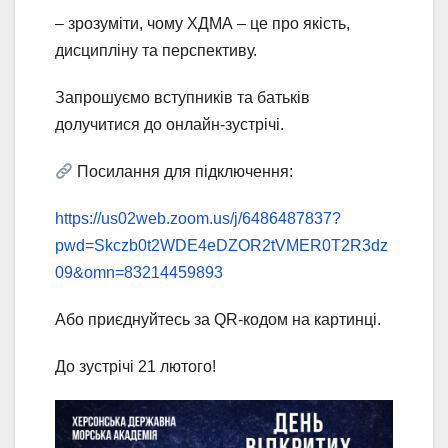
– зрозуміти, чому ХДМА – це про якість,
дисципліну та перспективу.
Запрошуємо вступників та батьків
долучитися до онлайн-зустрічі.
Посилання для підключення:
https://us02web.zoom.us/j/6486487837?
pwd=Skczb0t2WDE4eDZOR2tVMER0T2R3dz
09&omn=83214459893
Або приєднуйтесь за QR-кодом на картинці.
До зустрічі 21 лютого!