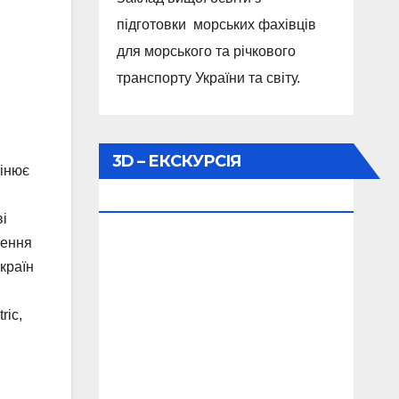
підготовки морських фахівців
для морського та річкового
транспорту України та світу.
3D – ЕКСКУРСІЯ
цінює
АКАДЕМІЄЮ!
ві
щення
 країн
ric,