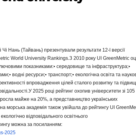
 Чі Нань (Тайвань) презентували результати 12-ї версії
tric World University Rankings.З 2010 року UI GreenMetric о
а ключовими показниками:• середовище та інфраструктура;•
ами;• водні ресурси;• транспорт;• екологічна освіта та науко
фективності впровадження цілей сталого розвитку та підви
овідальності.У 2025 році рейтинг охопив університети зі 105
в зросла майже на 20%, а представництво українських
а морська академія також увійшла до рейтингу UI GreenMet
 екологічно відповідального освітнього
ингу можна за посиланням:
ngs-2025