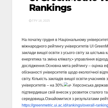
Rankings
ГРУ 18, 2025
На початку грудня в Національному університеті
міжнародного рейтингу університетів UI GreenMe
заклади вищої освіти з усього світу за шістьм
енергетика та зміна клімату;• управління відход
дослідження.Основна мета рейтингу – оцінка е
обізнаності університетів щодо екологічної відп
світу. Кількість закладів вищої освіти-учасникі
університетів – на 30%.
Херсонська державн
підтвердивши свій внесок у розвиток сталого та
середовища.Ознайомитися з результатами рейт
https://greenmetric.ui.ac.id/rankings/overall-ranki