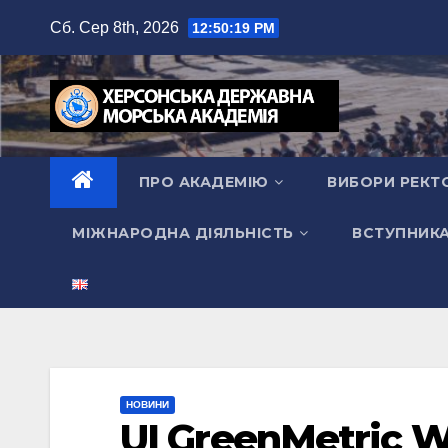
Перейти
Сб. Сер 8th, 2026
12:50:20 PM
до
вмісту
ПРО АКАДЕМІЮ
ВИБОРИ РЕКТ
МІЖНАРОДНА ДІЯЛЬНІСТЬ
ВСТУПНИК
НОВИНИ
UI GreenMetric W