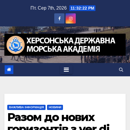
Перейти
Пт. Сер 7th, 2026
11:32:22 PM
до
вмісту
ВАЖЛИВА ІНФОРМАЦІЯ
НОВИНИ
Разом до нових
горизонтів з ver.di