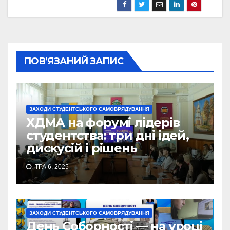
ПОВ’ЯЗАНИЙ ЗАПИС
ЗАХОДИ СТУДЕНТСЬКОГО САМОВРЯДУВАННЯ
ХДМА на форумі лідерів
студентства: три дні ідей,
дискусій і рішень
ТРА 6, 2025
ЗАХОДИ СТУДЕНТСЬКОГО САМОВРЯДУВАННЯ
День Соборності — на уроці