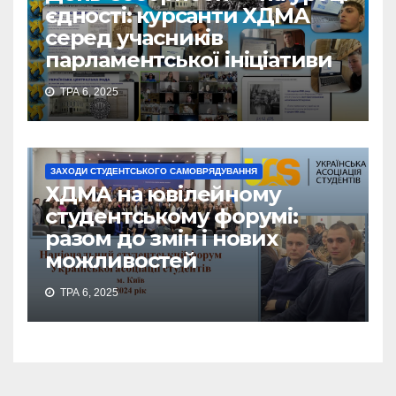
єдності: курсанти ХДМА
серед учасників
парламентської ініціативи
ТРА 6, 2025
ЗАХОДИ СТУДЕНТСЬКОГО САМОВРЯДУВАННЯ
ХДМА на ювілейному
студентському форумі:
разом до змін і нових
можливостей
ТРА 6, 2025