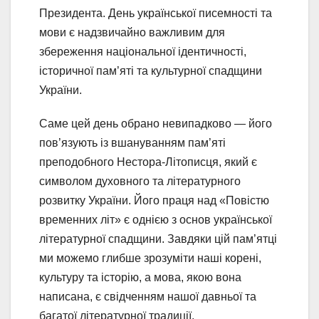
Президента. День української писемності та
мови є надзвичайно важливим для
збереження національної ідентичності,
історичної пам’яті та культурної спадщини
України.
Саме цей день обрано невипадково — його
пов’язують із вшануванням пам’яті
преподобного Нестора-Літописця, який є
символом духовного та літературного
розвитку України. Його праця над «Повістю
временних літ» є однією з основ української
літературної спадщини. Завдяки цій пам’ятці
ми можемо глибше зрозуміти наші корені,
культуру та історію, а мова, якою вона
написана, є свідченням нашої давньої та
багатої літературної традиції.