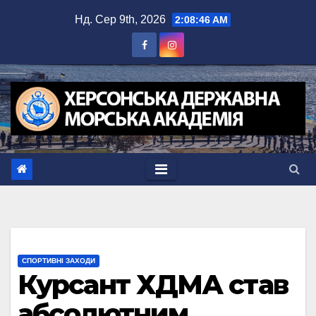
Перейти
Нд. Сер 9th, 2026
2:08:47 AM
до
вмісту
СПОРТИВНІ ЗАХОДИ
Курсант ХДМА став
абсолютним