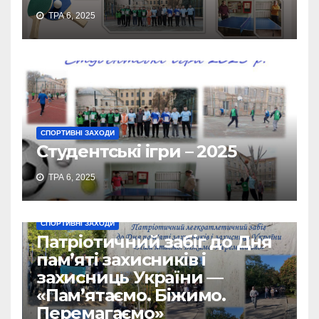
ТРА 6, 2025
СПОРТИВНІ ЗАХОДИ
Студентські ігри – 2025
ТРА 6, 2025
СПОРТИВНІ ЗАХОДИ
Патріотичний забіг до Дня
пам’яті захисників і
захисниць України —
«Пам’ятаємо. Біжимо.
Перемагаємо»