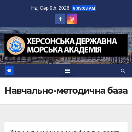
Перейти
Нд. Сер 9th, 2026
6:09:04 AM
до
вмісту
Навчально-методична база
Згідно навчального плану за кафедрою економіки