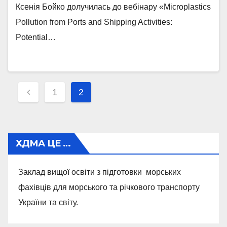
Ксенія Бойко долучилась до вебінару «Microplastics
Pollution from Ports and Shipping Activities:
Potential…
Навігація
1
2
записів
ХДМА ЦЕ …
Заклад вищої освіти з підготовки морських
фахівців для морського та річкового транспорту
України та світу.