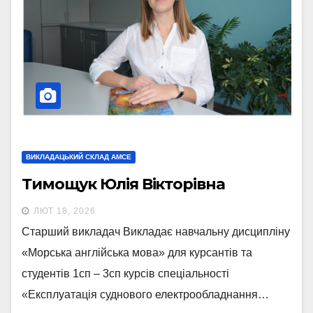
ВИКЛАДАЦЬКИЙ СКЛАД АМСЕ
Тимощук Юлія Вікторівна
ЛЮТ 18, 2026
Старший викладач Викладає навчальну дисципліну
«Морська англійська мова» для курсантів та
студентів 1сп – 3сп курсів спеціальності
«Експлуатація суднового електрообладнання…