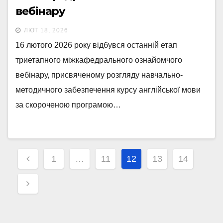
вебінару
ЛЮТ 18, 2026
16 лютого 2026 року відбувся останній етап
триетапного міжкафедрального ознайомчого
вебінару, присвяченому розгляду навчально-
методичного забезпечення курсу англійської мови
за скороченою програмою…
Навігація
1
…
11
12
13
14
записів